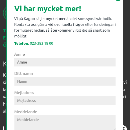
Vi har mycket mer!
Vi på Kagon säljer mycket mer än det som syns i vår butik.
Kontakta oss gärna vid eventuella frågor eller funderingar i
Telefon:
023-383 18 00
formuläret nedan, så återkommer vi till dig så snart som
möjligt.
E-post:
kagon@kagon.se
Telefon:
023-383 18 00
Öppettider:
Måndag-Fredag, 07-16
Ämne
Kagon AB
Ditt namn
Kagon har sedan 1972 levererat kompetens till
sågverksindustrin och övrig industri. Till träindustrin tillför vi
kunskap med optimeringslösningar från timmerplanen hela
Mejladress
vägen fram till paketering/emballering och till övrig industri
har vi ett komplement sortiment av teknikprodukter med
allt ifrån slangtillverkning till transmission och lager.
Meddelande