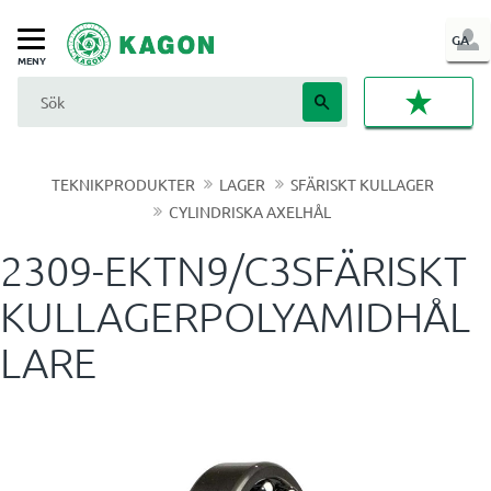
LOG
GA
Meny
IN
FAVORI
TEKNIKPRODUKTER
LAGER
SFÄRISKT KULLAGER
CYLINDRISKA AXELHÅL
2309-EKTN9/C3SFÄRISKT
KULLAGERPOLYAMIDHÅL
LARE