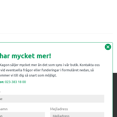
cancel
 har mycket mer!
 Kagon säljer mycket mer än det som syns i vår butik. Kontakta oss
vid eventuella frågor eller funderingar i formuläret nedan, så
mmer vi till dig så snart som möjligt.
on:
023-383 18 00
e
 kompetens till
ri. Till träindustrin tillför vi
 namn
Mejladress
gar från timmerplanen hela