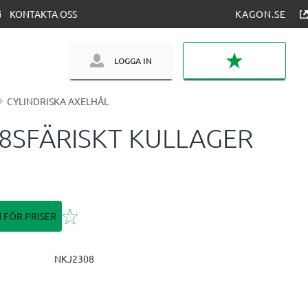
KONTAKTA OSS
KAGON.SE
LOGGA IN
FAVORITER
CYLINDRISKA AXELHÅL
8SFÄRISKT KULLAGER
Lägg till i favoriter
N FÖR PRISER
NKJ2308