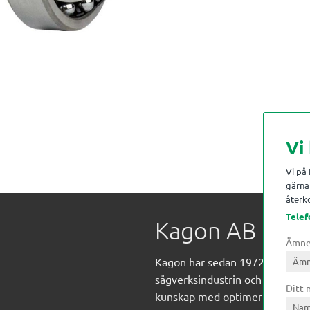
Vi
Vi på
gärna 
återko
Telef
Kagon AB
Ämn
Kagon har sedan 1972 levererat
sågverksindustrin och övrig indust
Ditt
kunskap med optimeringslösnin