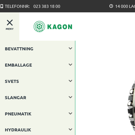
TELEFONNR:
023 383 18 00
14 000 L
MENY
BEVATTNING
EMBALLAGE
SVETS
SLANGAR
PNEUMATIK
HYDRAULIK