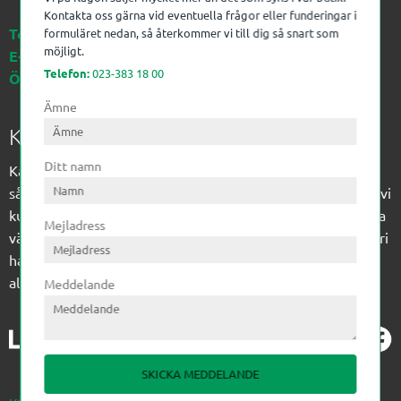
Kontakta oss gärna vid eventuella frågor eller funderingar i
Telefon:
023-383 18 00
formuläret nedan, så återkommer vi till dig så snart som
möjligt.
E-post:
kagon@kagon.se
Telefon:
023-383 18 00
Öppettider:
Måndag-Fredag, 07-16
Ämne
Kagon AB
Ditt namn
Kagon har sedan 1972 levererat kompetens till
sågverksindustrin och övrig industri. Till träindustrin tillför vi
kunskap med optimeringslösningar från timmerplanen hela
Mejladress
vägen fram till paketering/emballering och till övrig industri
har vi ett komplement sortiment av teknikprodukter med
allt ifrån slangtillverkning till transmission och lager.
Meddelande
SKICKA MEDDELANDE