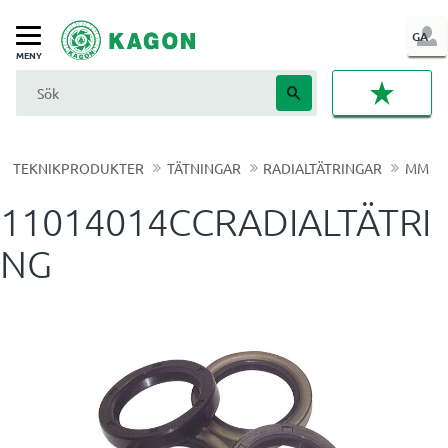
LOG
GA
Meny
IN
FAVORI
TEKNIKPRODUKTER
TÄTNINGAR
RADIALTÄTRINGAR
MM
11014014CCRADIALTÄTRI
NG