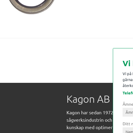
Vi
Vi på
gärna 
återko
Telef
Kagon AB
Ämn
Kagon har sedan 1972 levererat
sågverksindustrin och övrig indust
Ditt
kunskap med optimeringslösnin