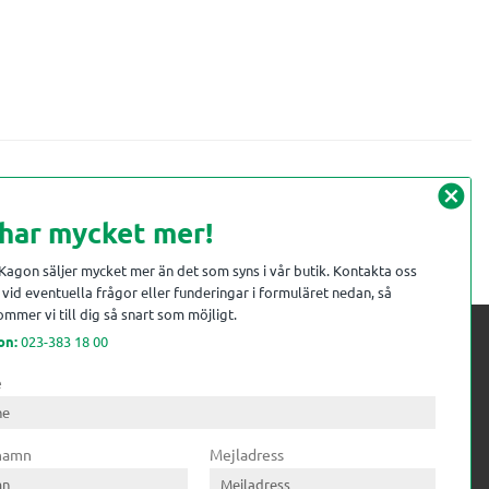
cancel
 har mycket mer!
 Kagon säljer mycket mer än det som syns i vår butik. Kontakta oss
vid eventuella frågor eller funderingar i formuläret nedan, så
mmer vi till dig så snart som möjligt.
on:
023-383 18 00
e
 kompetens till
ri. Till träindustrin tillför vi
 namn
Mejladress
gar från timmerplanen hela