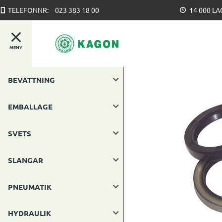
TELEFONNR:
023 383 18 00
14 000 L
MENY
BEVATTNING
EMBALLAGE
SVETS
SLANGAR
PNEUMATIK
HYDRAULIK