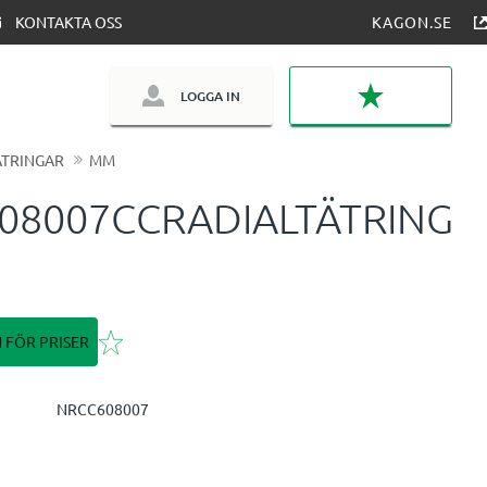
KONTAKTA OSS
KAGON.SE
LOGGA IN
FAVORITER
ÄTRINGAR
MM
08007CCRADIALTÄTRING
Lägg till i favoriter
N FÖR PRISER
NRCC608007