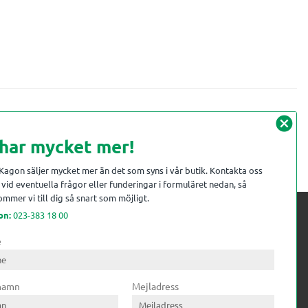
cancel
 har mycket mer!
 Kagon säljer mycket mer än det som syns i vår butik. Kontakta oss
vid eventuella frågor eller funderingar i formuläret nedan, så
mmer vi till dig så snart som möjligt.
on:
023-383 18 00
e
 kompetens till
ri. Till träindustrin tillför vi
 namn
Mejladress
gar från timmerplanen hela