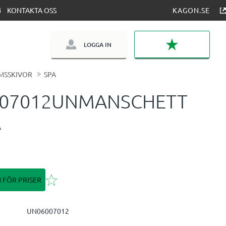
KONTAKTA OSS
KAGON.SE
LOGGA IN
FAVORITER
MSSKIVOR
SPA
007012UNMANSCHETT
Å
Lägg till i favoriter
N FÖR PRISER
UN06007012