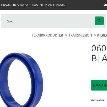
AGERVAROR SOM SKICKAS INOM 24 TIMMAR
TEKNIKPRODUKTER
TRANSMISSION
KILRE
06
BL
LOGGA I
Artikelnr