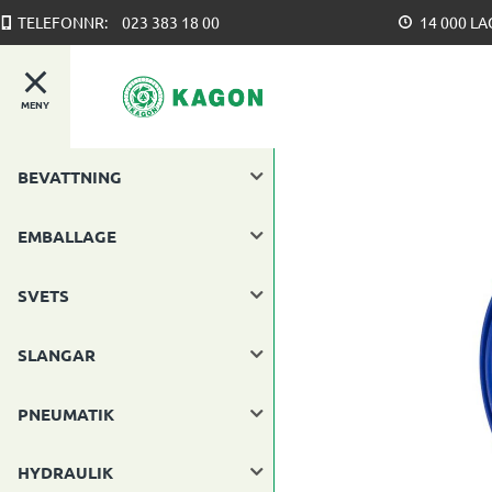
TELEFONNR:
023 383 18 00
14 000 L
MENY
BEVATTNING
EMBALLAGE
SVETS
SLANGAR
PNEUMATIK
HYDRAULIK