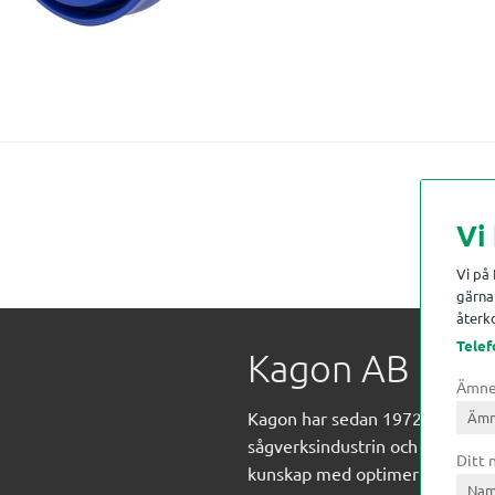
Vi
Vi på
gärna 
återko
Telef
Kagon AB
Ämn
Kagon har sedan 1972 levererat
sågverksindustrin och övrig indust
Ditt
kunskap med optimeringslösnin