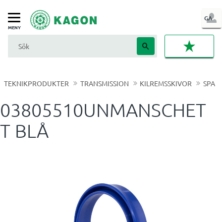
LOG
GA
Meny
IN
FAVORI
TEKNIKPRODUKTER
TRANSMISSION
KILREMSSKIVOR
SPA
03805510UNMANSCHET
T BLÅ