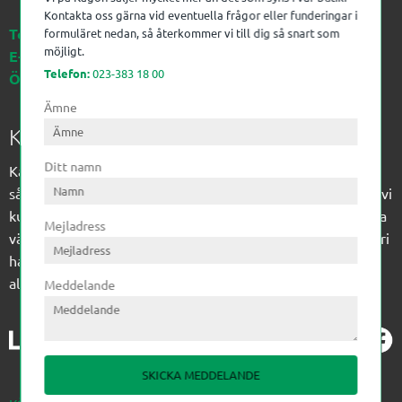
Kontakta oss gärna vid eventuella frågor eller funderingar i
Telefon:
023-383 18 00
formuläret nedan, så återkommer vi till dig så snart som
möjligt.
E-post:
kagon@kagon.se
Telefon:
023-383 18 00
Öppettider:
Måndag-Fredag, 07-16
Ämne
Kagon AB
Ditt namn
Kagon har sedan 1972 levererat kompetens till
sågverksindustrin och övrig industri. Till träindustrin tillför vi
kunskap med optimeringslösningar från timmerplanen hela
Mejladress
vägen fram till paketering/emballering och till övrig industri
har vi ett komplement sortiment av teknikprodukter med
allt ifrån slangtillverkning till transmission och lager.
Meddelande
SKICKA MEDDELANDE