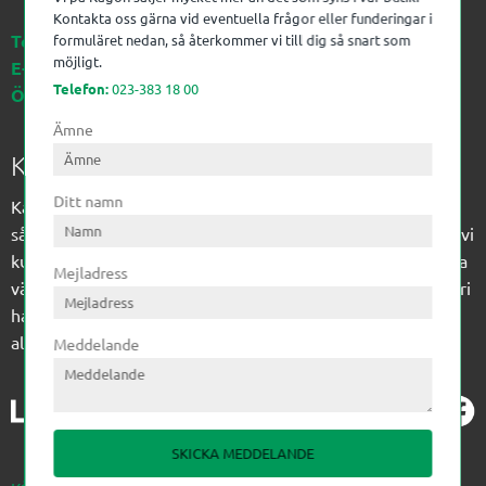
Kontakta oss gärna vid eventuella frågor eller funderingar i
Telefon:
023-383 18 00
formuläret nedan, så återkommer vi till dig så snart som
möjligt.
E-post:
kagon@kagon.se
Telefon:
023-383 18 00
Öppettider:
Måndag-Fredag, 07-16
Ämne
Kagon AB
Ditt namn
Kagon har sedan 1972 levererat kompetens till
sågverksindustrin och övrig industri. Till träindustrin tillför vi
kunskap med optimeringslösningar från timmerplanen hela
Mejladress
vägen fram till paketering/emballering och till övrig industri
har vi ett komplement sortiment av teknikprodukter med
allt ifrån slangtillverkning till transmission och lager.
Meddelande
SKICKA MEDDELANDE