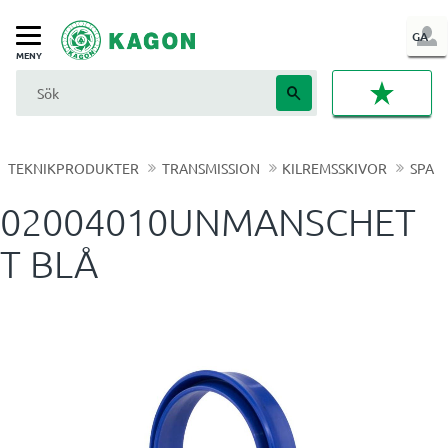
LOG
GA
Meny
IN
FAVORI
TEKNIKPRODUKTER
TRANSMISSION
KILREMSSKIVOR
SPA
02004010UNMANSCHET
T BLÅ